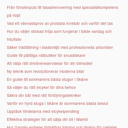
Från fönsterputs till fasadrenovering med specialistkompetens
på höjd
Vad ett vävnadsprov av prostata innebär och varför det tas
Hur du väljer stickad tröja som fungerar i både vardag och
friluftsliv
Säker trädfällning i stadsmiljö med professionella arborister
Guide till pålitliga nätbutiker för snusälskare
Att välja rätt drivlinereservdelar för din bilmodell
Ny teknik som revolutionerar moderna bilar
En guide till sommarens bästa stugor i Skåne
Så väljer du rätt elcykel för dina behov
Säkra din båt med rätt förtöjningstekniker
Varför en hyrd stuga i Skåne är sommarens bästa beslut
Upptäck fördelarna med elcykelpendling
Effektiva strategier för att sälja din bil i Malmö
Hur Garmin-enheter förbättrar träning och tävling för cyklister