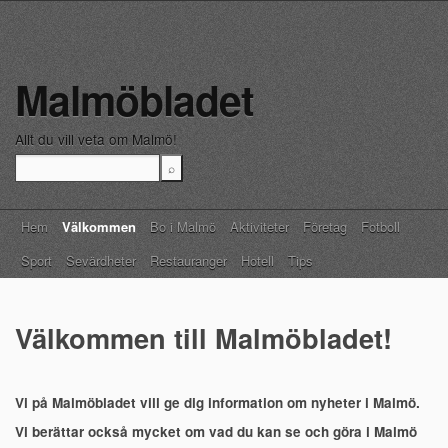
Malmöbladet
Allt du vill veta om Malmö!
Main menu
Skip to content
Hem
Välkommen
Bo i Malmö
Aktiviteter
Företag
Fotboll
Sport
Sevärdheter
Restauranger
Hotell
Tips
Välkommen till Malmöbladet!
Vi på Malmöbladet vill ge dig information om nyheter i Malmö.
Vi berättar också mycket om vad du kan se och göra i Malmö