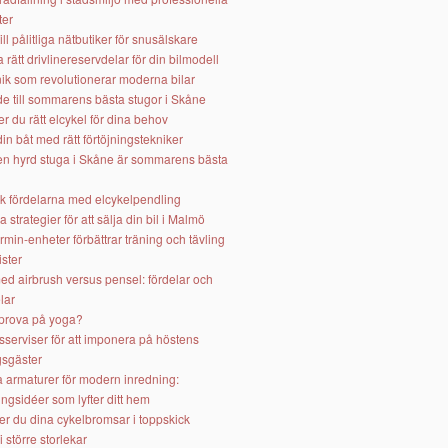
ter
ill pålitliga nätbutiker för snusälskare
ja rätt drivlinereservdelar för din bilmodell
ik som revolutionerar moderna bilar
e till sommarens bästa stugor i Skåne
er du rätt elcykel för dina behov
in båt med rätt förtöjningstekniker
 en hyrd stuga i Skåne är sommarens bästa
k fördelarna med elcykelpendling
va strategier för att sälja din bil i Malmö
min-enheter förbättrar träning och tävling
ister
ed airbrush versus pensel: fördelar och
lar
 prova på yoga?
sserviser för att imponera på höstens
sgäster
a armaturer för modern inredning:
ngsidéer som lyfter ditt hem
er du dina cykelbromsar i toppskick
i större storlekar