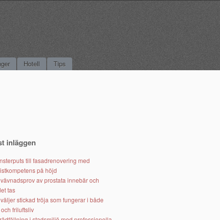
nger
Hotell
Tips
t inläggen
nsterputs till fasadrenovering med
listkompetens på höjd
t vävnadsprov av prostata innebär och
det tas
väljer stickad tröja som fungerar i både
och friluftsliv
rädfällning i stadsmiljö med professionella