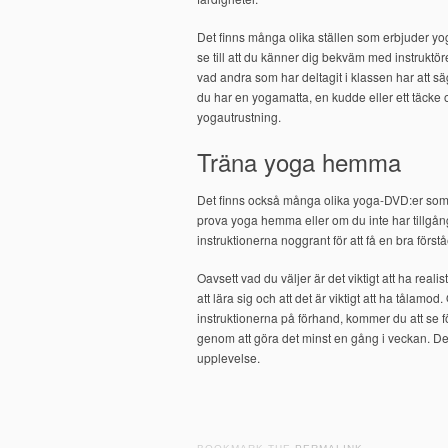
Det finns många olika ställen som erbjuder yog
se till att du känner dig bekväm med instruktöre
vad andra som har deltagit i klassen har att säga. 
du har en yogamatta, en kudde eller ett täcke
yogautrustning.
Träna yoga hemma
Det finns också många olika yoga-DVD:er som d
prova yoga hemma eller om du inte har tillgång t
instruktionerna noggrant för att få en bra först
Oavsett vad du väljer är det viktigt att ha real
att lära sig och att det är viktigt att ha tålamod.
instruktionerna på förhand, kommer du att se för
genom att göra det minst en gång i veckan. Det
upplevelse.