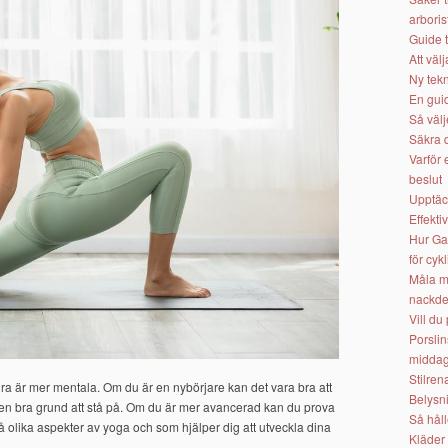
arboris
Guide t
Att väl
Ny tekn
En guid
Så välj
Säkra d
Varför
beslut
Upptäc
Effekti
Hur Gar
för cykl
Måla m
nackde
Vill du
Porslin
middag
Stilren
ra är mer mentala. Om du är en nybörjare kan det vara bra att
Belysni
en bra grund att stå på. Om du är mer avancerad kan du prova
Så håll
olika aspekter av yoga och som hjälper dig att utveckla dina
Kläder 