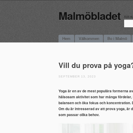
Malmöbladet
Allt 
Main menu
Skip to content
Hem
Välkommen
Bo i Malmö
Vill du prova på yoga
SEPTEMBER 13, 2023
Yoga är en av de mest populära formerna av
hälsosam aktivitet som har många fördelar, in
balansen och öka fokus och koncentration. D
Om du är intresserad av att prova yoga, är de
som passar olika behov.