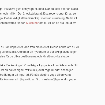
a, inklusive gym och yoga-studios. När du letar efter en klass,
n och miljön. Det är också bra att läsa recensioner för att se
Det är viktigt att ha tillräckligt med rätt utrustning. Se till att
 och bekväma kläder.
Klicka här
om du vill se ett bra utbud av
u kan köpa eller låna från biblioteket. Dessa är bra om du vill
ill en klass. Om du är en nybörjare är det viktigt att du följer
åelse för de olika positionerna och för att undvika skador.
istiska förväntningar. Kom ihåg att yoga är ett område som tar tid
 Om du håller dig till rätt teknik, övar regelbundet och följer
bättringar på inget tid. Försök att göra yoga till en vana
ta kommer att hjälpa dig att få ut mesta möjliga av din yoga-