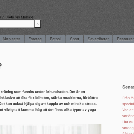
du vill veta om Malmö!
Aktiviteter
Företag
Fotboll
Sport
Sevärdheter
Restaura
?
Senas
 träning som funnits under århundraden. Det är en
klusive att öka flexibiliteten, stärka musklerna, förbättra
Från fö
et kan också hjälpa dig att koppla av och minska stress.
specia
t viktigt att komma ihåg att det finns olika typer av yoga
Vad et
varför 
Hur du 
vardag 
Säker t