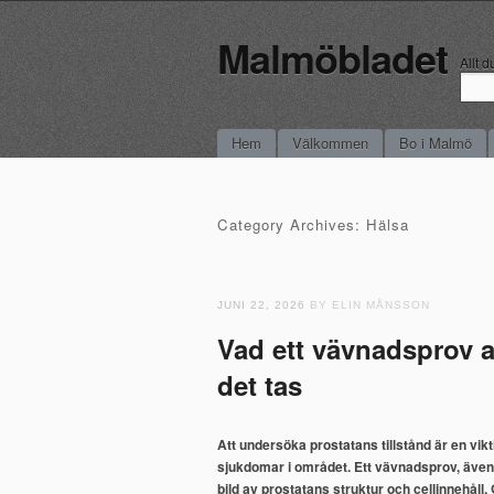
Malmöbladet
Allt 
Main menu
Skip to content
Hem
Välkommen
Bo i Malmö
Category Archives:
Hälsa
JUNI 22, 2026
BY ELIN MÅNSSON
Vad ett vävnadsprov a
det tas
Att undersöka prostatans tillstånd är en vik
sjukdomar i området. Ett vävnadsprov, även k
bild av prostatans struktur och cellinnehål