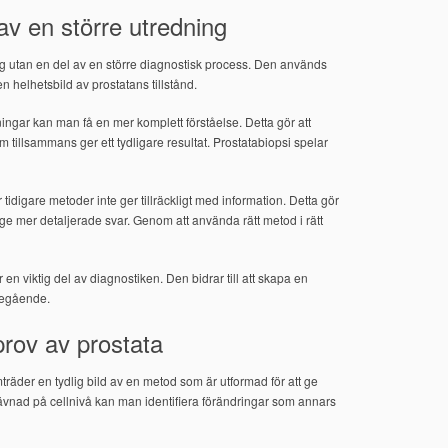
av en större utredning
ng utan en del av en större diagnostisk process. Den används
 helhetsbild av prostatans tillstånd.
ngar kan man få en mer komplett förståelse. Detta gör att
 tillsammans ger ett tydligare resultat. Prostatabiopsi spelar
idigare metoder inte ger tillräckligt med information. Detta gör
e mer detaljerade svar. Genom att använda rätt metod i rätt
 en viktig del av diagnostiken. Den bidrar till att skapa en
öregående.
rov av prostata
räder en tydlig bild av en metod som är utformad för att ge
ävnad på cellnivå kan man identifiera förändringar som annars