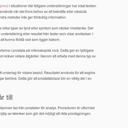
sprov)
i situationer där tidigare undersökningar har visat tecken
vänds när det finns behov av att bekräfta eller utesluta
dra metoder inte ger tillräcklig information.
ra olika typer av fynd eller symtom som väcker misstanke. Det
ndersökning eller resultat från tester som visar avvikelser. I
 att kunna förstå vad som ligger bakom.
llerna i prostata på mikroskopisk nivå. Detta ger en tydligare
 som kräver vidare åtgärder. Genom att arbeta med denna typ av
tt underlag för vidare beslut. Resultatet används för att avgöra
r behövs. Detta gör att prostatabiopsi blir en viktig del i en
 till
prover tas från prostatan för analys. Proceduren är utformad
hjälp av tekniker som gör det möjligt att rikta provtagningen