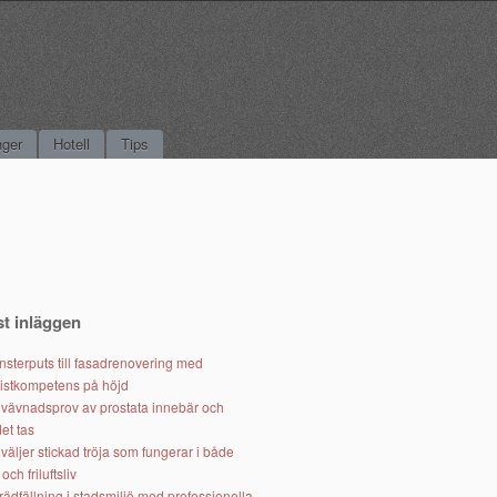
nger
Hotell
Tips
t inläggen
nsterputs till fasadrenovering med
listkompetens på höjd
t vävnadsprov av prostata innebär och
det tas
väljer stickad tröja som fungerar i både
och friluftsliv
rädfällning i stadsmiljö med professionella