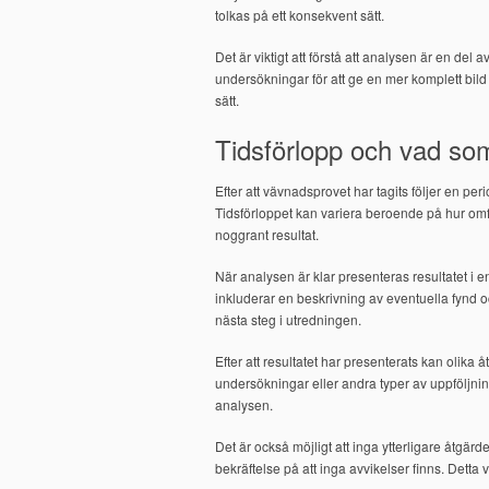
tolkas på ett konsekvent sätt.
Det är viktigt att förstå att analysen är en del
undersökningar för att ge en mer komplett bild a
sätt.
Tidsförlopp och vad so
Efter att vävnadsprovet har tagits följer en pe
Tidsförloppet kan variera beroende på hur omf
noggrant resultat.
När analysen är klar presenteras resultatet i en
inkluderar en beskrivning av eventuella fynd o
nästa steg i utredningen.
Efter att resultatet har presenterats kan olika 
undersökningar eller andra typer av uppföljni
analysen.
Det är också möjligt att inga ytterligare åtgä
bekräftelse på att inga avvikelser finns. Detta 