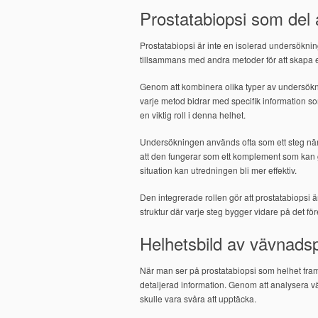
Prostatabiopsi som del 
Prostatabiopsi är inte en isolerad undersökni
tillsammans med andra metoder för att skapa en
Genom att kombinera olika typer av undersökni
varje metod bidrar med specifik information som
en viktig roll i denna helhet.
Undersökningen används ofta som ett steg när t
att den fungerar som ett komplement som kan g
situation kan utredningen bli mer effektiv.
Den integrerade rollen gör att prostatabiopsi är
struktur där varje steg bygger vidare på det f
Helhetsbild av vävnadsp
När man ser på prostatabiopsi som helhet framt
detaljerad information. Genom att analysera v
skulle vara svåra att upptäcka.