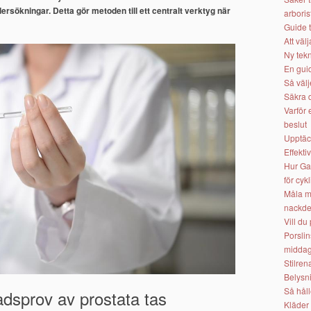
ersökningar. Detta gör metoden till ett centralt verktyg när
arboris
Guide t
Att väl
Ny tekn
En guid
Så välj
Säkra d
Varför
beslut
Upptäc
Effekti
Hur Gar
för cykl
Måla m
nackde
Vill du
Porslin
middag
Stilren
Belysni
Så håll
adsprov av prostata tas
Kläder 