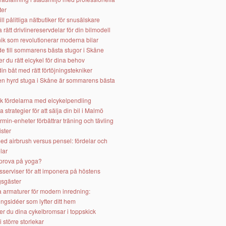
ter
ill pålitliga nätbutiker för snusälskare
ja rätt drivlinereservdelar för din bilmodell
ik som revolutionerar moderna bilar
e till sommarens bästa stugor i Skåne
er du rätt elcykel för dina behov
in båt med rätt förtöjningstekniker
 en hyrd stuga i Skåne är sommarens bästa
k fördelarna med elcykelpendling
va strategier för att sälja din bil i Malmö
min-enheter förbättrar träning och tävling
ister
ed airbrush versus pensel: fördelar och
lar
 prova på yoga?
sserviser för att imponera på höstens
sgäster
a armaturer för modern inredning:
ngsidéer som lyfter ditt hem
er du dina cykelbromsar i toppskick
i större storlekar