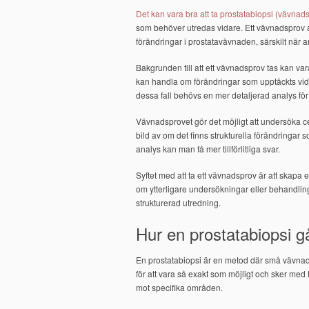
Det kan vara bra att ta prostatabiopsi (vävnad
som behöver utredas vidare. Ett vävnadsprov an
förändringar i prostatavävnaden, särskilt när an
Bakgrunden till att ett vävnadsprov tas kan va
kan handla om förändringar som upptäckts vid u
dessa fall behövs en mer detaljerad analys för
Vävnadsprovet gör det möjligt att undersöka ce
bild av om det finns strukturella förändringar
analys kan man få mer tillförlitliga svar.
Syftet med att ta ett vävnadsprov är att skapa e
om ytterligare undersökningar eller behandlinga
strukturerad utredning.
Hur en prostatabiopsi går
En prostatabiopsi är en metod där små vävnads
för att vara så exakt som möjligt och sker med 
mot specifika områden.