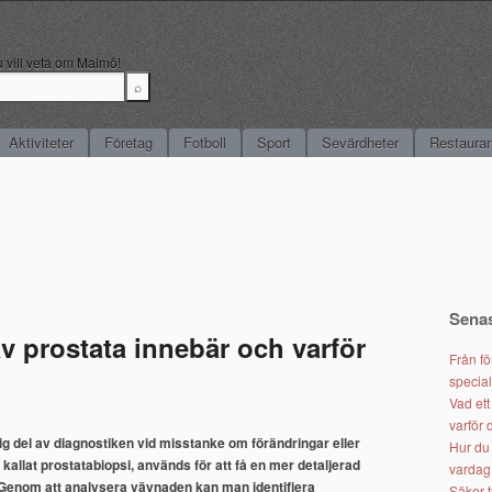
du vill veta om Malmö!
Aktiviteter
Företag
Fotboll
Sport
Sevärdheter
Restaura
Senas
v prostata innebär och varför
Från fö
specia
Vad et
varför 
tig del av diagnostiken vid misstanke om förändringar eller
Hur du 
allat prostatabiopsi, används för att få en mer detaljerad
vardag 
l. Genom att analysera vävnaden kan man identifiera
Säker t